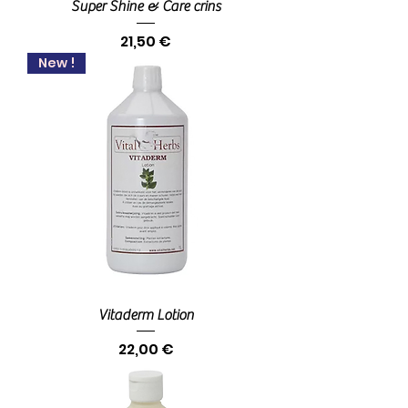
Super Shine & Care crins
Prix
21,50 €
New !
Vitaderm Lotion
Prix
22,00 €