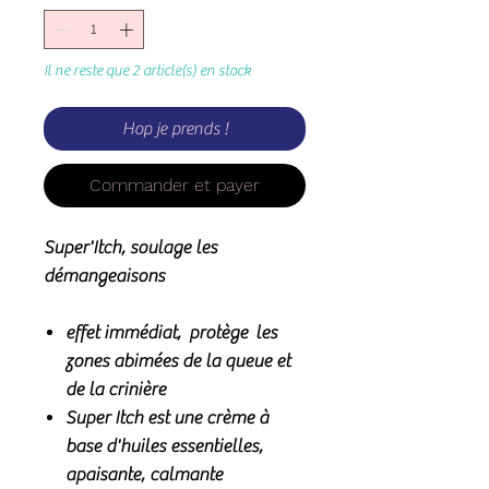
Il ne reste que 2 article(s) en stock
Hop je prends !
Commander et payer
Super'Itch, soulage les
démangeaisons
effet immédiat, protège les
zones abimées de la queue et
de la crinière
Super Itch est une crème à
base d'huiles essentielles,
apaisante, calmante