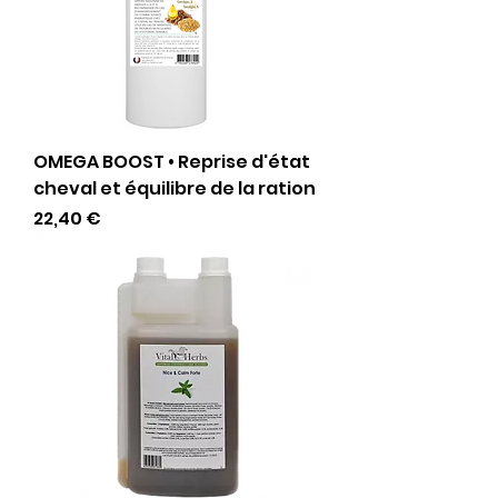
OMEGA BOOST • Reprise d'état
cheval et équilibre de la ration
Prix
22,40 €