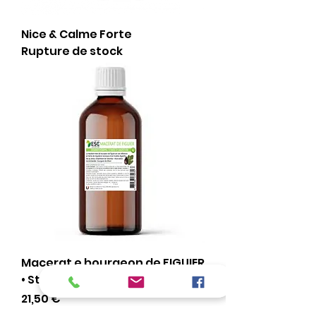
Nice & Calme Forte
Rupture de stock
Macerat e bourgeon de FIGUIER
• Stress et troubles digestifs
Prix
21,50 €