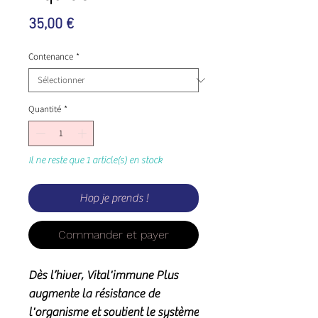
Prix
35,00 €
Contenance
*
Quantité
*
Il ne reste que 1 article(s) en stock
Hop je prends !
Commander et payer
Dès l’hiver, Vital'immune Plus
augmente la résistance de
l'organisme et soutient le système