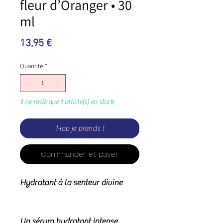
fleur d’Oranger • 30
ml
Prix
13,95 €
Quantité
*
Il ne reste que 1 article(s) en stock
Hop je prends !
Commander et payer
Hydratant à la senteur divine
Un sérum hydratant intense,