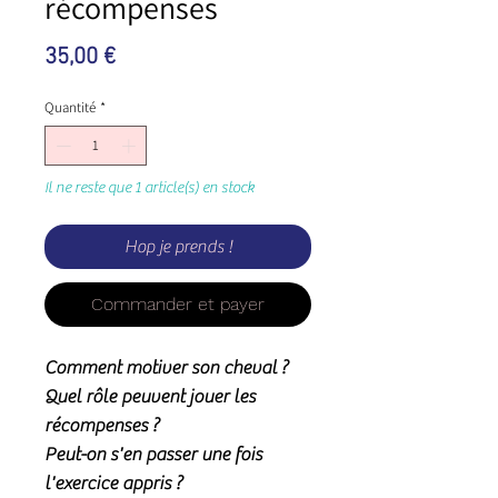
récompenses
Prix
35,00 €
Quantité
*
Il ne reste que 1 article(s) en stock
Hop je prends !
Commander et payer
Comment motiver son cheval ?
Quel rôle peuvent jouer les
récompenses ?
Peut-on s'en passer une fois
l'exercice appris ?