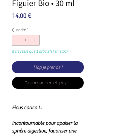
Figuier Bio • 30 ml
Prix
14,00 €
Quantité
*
Il ne reste que 1 article(s) en stock
Hop je prends !
Commander et payer
Ficus carica L.
Incontournable pour apaiser la
sphère digestive, favoriser une