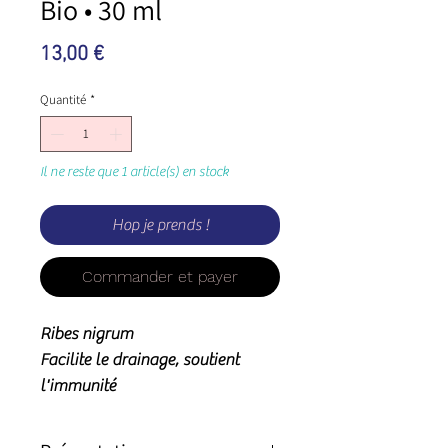
Bio • 30 ml
Prix
13,00 €
Quantité
*
Il ne reste que 1 article(s) en stock
Hop je prends !
Commander et payer
Ribes nigrum
Facilite le drainage, soutient
l'immunité