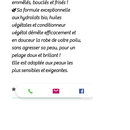
emmêlés, bouclés et frisés !
🌿Sa formule exceptionnelle
aux
hydrolats bio
,
huiles
végétales
et
conditionneur
végétal
démêle efficacement et
en douceur la robe de votre poilu,
sans agresser sa peau, pour un
pelage doux et brillant !
Elle est adaptée aux peaux les
plus
sensibles
et
exigeantes
.
⭐ Ses qualités
La lotion Rebel est une
🧪 Sa composition
lotion
démêlante et
nourrissante
particulièrement
Sa formule
98% d'origine naturelle
🌿 Ingrédients favoris
adaptée aux pelages :
et vegan
associe huiles végétales,
- Longs