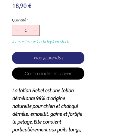
Prix
18,90 €
Quantité
*
Il ne reste que 1 article(s) en stock
Hop je prends !
Commander et payer
La lotion Rebel
est une lotion
démêlante
98
% d'origine
naturelle
pour
chien et chat
qui
démêle, embellit, gaine et fortifie
le pelage. Elle convient
particulièrement aux poils longs,