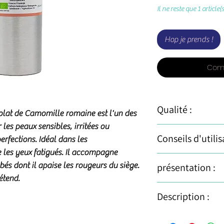
Il ne reste que 1 article(
Hop je prends !
Com
Qualité :
rolat de Camomille romaine est l'un des
 les peaux sensibles, irritées ou
Nom botanique :
Ch
Conseils d'utilis
erfections. Idéal dans les
Hydrolat issu de l'a
 les yeux fatigués. Il accompagne
:
contrôle BE-BIO-01.
Un ingrédient in
bés dont il apaise les rougeurs du siège.
présentation :
Distillé à l'eau d
faites maison.
conservateur
étend.
En lotion tonique:
Un des hydrolats les
pH moyen 3,2
Description :
sensibles. Idéal 
soin des bébés, à di
Odeur douce, flor
avant applicatio
brumisation apaisant
Stabilité supérie
Conditionnement:
réparatrice. Indica
peut se traiter avec