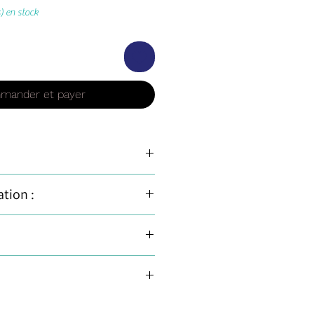
s) en stock
mander et payer
amaemelum nobile
ation :
griculture biologique contrôlée
contournable des lingette humides
e source, pur, naturel, sans
 à utiliser pour les peaux
 plus polyvalents. Il convient au
pour tous les problèmes de peau,
luer dans l’eau du bain ou en
ale et miellée
n d´une huile ou crème
e au coucher. L’érythème fessier
ure à la moyenne - on voit des lots
tions : irritations, imperfections,
 de l’hydrolat dilué dans un peu