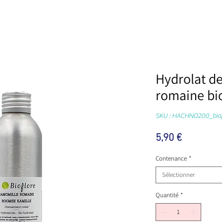
Hydrolat d
romaine bi
SKU : HACHNO200_biof
Prix
5,90 €
Contenance
*
Sélectionner
Quantité
*