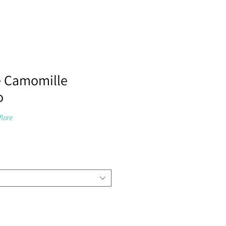
e Camomille
o
lore