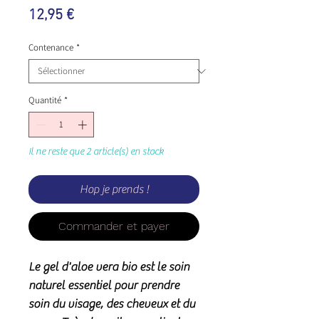
Prix
12,95 €
Contenance
*
Quantité
*
Il ne reste que 2 article(s) en stock
Hop je prends !
Commander et payer
Le gel d'aloe vera bio est le soin
naturel essentiel pour prendre
soin du visage, des cheveux et du