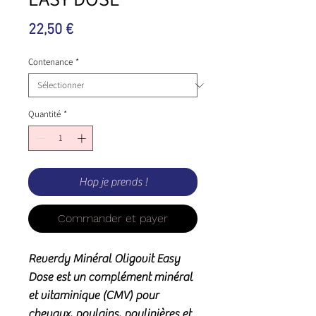
Prix
22,50 €
Contenance
*
Quantité
*
Hop je prends !
Commander et payer
Reverdy Minéral Oligovit Easy
Dose est un complément minéral
et vitaminique (CMV) pour
chevaux, poulains, poulinières et