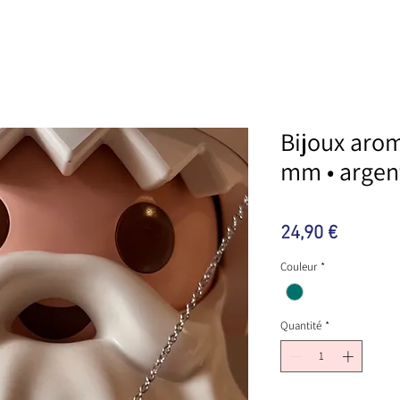
Bijoux arom
mm • argen
Prix
24,90 €
Couleur
*
Quantité
*