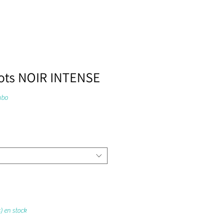
ots NOIR INTENSE
mbo
s) en stock