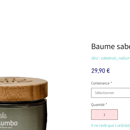
Baume sab
SKU : sabotnoir_nellu
Prix
29,90 €
Contenance
*
Sélectionner
Quantité
*
Il ne reste que 1 article(