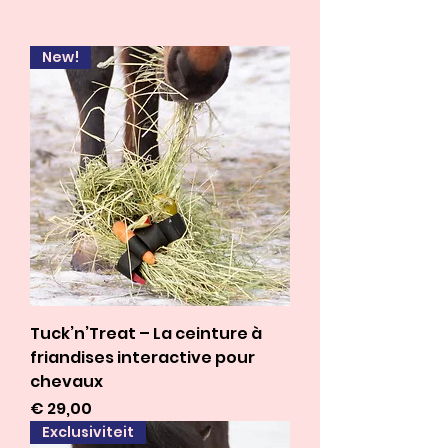
New!
Tuck’n’Treat – La ceinture à
friandises interactive pour
chevaux
Prijs
€ 29,00
Exclusiviteit