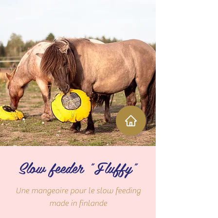
Slow feeder "Fluffy"
Une mangeoire pour le slow feeding
made in finlande