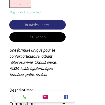
Nog maar 1 op voorraad
In winkelwagen
Nu kopen
Une formule unique pour le
confort articulaire, alliant
:
Glucosamine, Chondroïtine,
MSM,
Acide hyaluronique,
bambou, prêle, arnica.
Description:
Ultra Joint Flex
est une formule
Composition