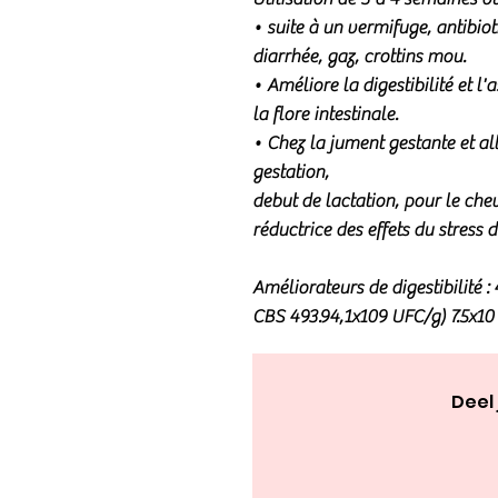
• suite à un vermifuge, antibio
diarrhée, gaz, crottins mou.
• Améliore la digestibilité et l'
la flore intestinale.
• Chez la jument gestante et all
gestation,
debut de lactation, pour le che
réductrice des effets du stress di
Améliorateurs de digestibilité 
CBS 493.94,1x109 UFC/g) 7.5x10
Deel