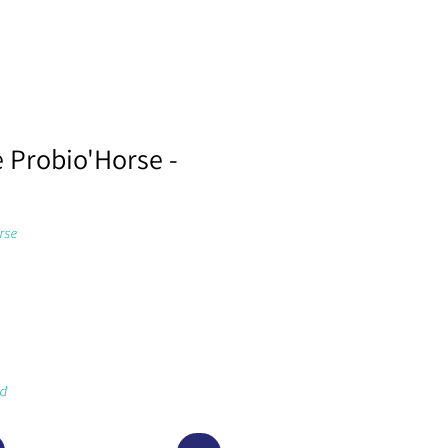
 Probio'Horse -
rse
d