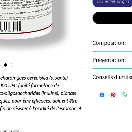
In winkelwagen
Composition:
Levure de Saccharo
Présentation:
en process de fermen
(probiotique), fruct
Pot a vis de 600 gr 
Conseils d'utilis
(prébiotique), plante
charomyces cerevisiea
(vivante)
,
d'utilisation)
Teneur garantie: Cen
000 UFC (unité formatrice de
cheval: 10 gr jou
brutes: 10.60%, cell
to-oligosaccharides (inuline), plantes
Poney 5 gr (1/2 m
grasse: 3.10% lysine
ques, pour être efficaces, doivent être
A donner pendant
sodium: traces.
in de résister à l’acidité de l’estomac et
A donner après 
chimique/antibiot
microbiote
Utilisable durant la 
u en cure
: