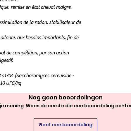
poulains. Non dopa
tique, remise en état cheval maigre,
dérivés.
Complément alimenta
assimilation de la ration, stabilisateur de
après usage - Tenir 
Conserver dans un end
aitante, aux besoins importants, fin de
lumière.
Vous avez une ques
val de compétition, par son action
souhaitez un consei
gestif.
specifiques de votre
joindre via le formu
: 4a1704 (Saccharomyces cerevisiae -
Vous pouvez égaleme
 10 UFC/kg
Nog geen beoordelingen
 je mening. Wees de eerste die een beoordeling achter
Geef een beoordeling