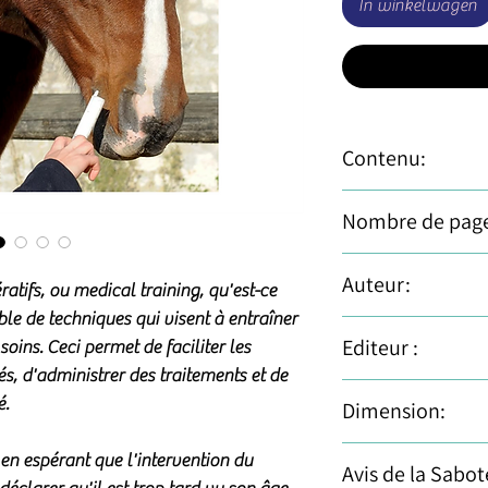
In winkelwagen
Contenu:
Des conseils pour so
Nombre de page
son âne. Chaque fic
d'analyser une situ
192 pages
Auteur:
pour repérer ce qui pe
atifs, ou medical training, qu'est-ce
diverses techniques 
mble de techniques qui visent à entraîner
Hélène Roche
est ti
lors d'un soin, de r
Editeur :
oins. Ceci permet de faciliter les
appliquée et spécial
alimentaires ou enc
s, d'administrer des traitements et de
scientifique sur le 
exercices simples.
Paru le 27/04/2023 
é.
Dimension:
déplace dans toute l
former les personnes
17 x 1.3 x 24 cm
titre professionnel soi
 en espérant que l'intervention du
Avis de la Sabot