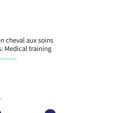
n cheval aux soins
s: Medical training
Productcode: ISBN ‏:978-2711426782
d