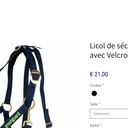
Licol de sé
avec Velcro
Prijs
€ 21,00
Couleur
*
Taille
*
Selecteren
Aantal
*