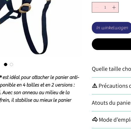
In winkelwagen
Quelle taille cho
®
est idéal pour attacher le
panier anti-
Shetland (48) pour 
⚠️ Précautions d
isponible en
4 tailles
et en
2 versions
:
Poney (55) pour les
é. Avec son anneau au milieu de la
COB (60) pour petit
⚠️ Précautions d’usa
rein, il
stabilise
au mieux le panier
Atouts du panier
Cheval (66) pour ch
pâturage
L’utilisation d’un pan
✅ Les atouts du pa
🐴 Mode d’emplo
quelques règles de s
Structure aérée
: 
assurer le bien-être 
ventilation, même