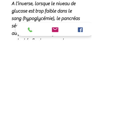
A l’inverse, lorsque le niveau de
glucose est trop faible dans le
sang (hypoglycémie), le pancréas
sécrète du glucagon qui ordonne
au foie de libérer le glucose qu’il
a stocké afin de ramener la
glycémie à un niveau normal.
**Aliment complémentaire pour
chevaux
Nous fournissons des
informations uniquement soutenir
et optimiser la santé de votre
animal de manière naturelle. En
Belgique, il est établi par la loi
que seul un vétérinaire peut