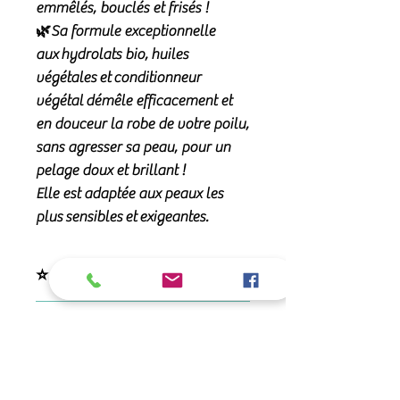
emmêlés, bouclés et frisés !
🌿Sa formule exceptionnelle
aux
hydrolats bio
,
huiles
végétales
et
conditionneur
végétal
démêle efficacement et
en douceur la robe de votre poilu,
sans agresser sa peau, pour un
pelage doux et brillant !
Elle est adaptée aux peaux les
plus
sensibles
et
exigeantes
.
⭐ Ses qualités
La lotion Rebel est une
🧪 Sa composition
lotion
démêlante et
nourrissante
particulièrement
Sa formule
98% d'origine naturelle
🌿 Ingrédients favoris
adaptée aux pelages :
et vegan
associe huiles végétales,
- Longs