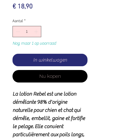
Prijs
€ 18,90
Aantal
*
Nog maar 1 op voorraad
In winkelwagen
Nu kopen
La lotion Rebel
est une lotion
démêlante
98
% d'origine
naturelle
pour
chien et chat
qui
démêle, embellit, gaine et fortifie
le pelage. Elle convient
particulièrement aux poils longs,