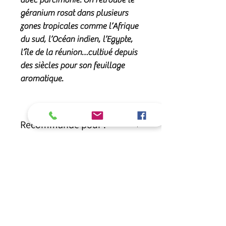
géranium rosat dans plusieurs
zones tropicales comme l’Afrique
du sud, l’Océan indien, l’Egypte,
l’île de la réunion…cultivé depuis
des siècles pour son feuillage
aromatique.
Recommandé pour :
L'huile essentielle de
géranium rosat
Beschrijving:
possède de nombreuses propriétés :
elle est
anti-infectieuse cutanée,
Qualité
Précaution d'emploi :
bactéricide, antifongique puissante,
Famille botanique :
Géraniacées
astringente, anti-inflammatoire,
Dénomination latine :
Pelargonium
Précautions d'emploi
cicatrisante, hémostatique,
Beschrijving:
x asperum CV Bourbon
ou
CV
Complément alimentaire. Ne se
antalgique, tonique lymphatique
,
Egypte
, selon la provenance – (CV :