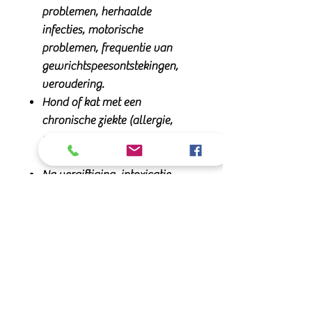
problemen, herhaalde
infecties, motorische
problemen, frequentie van
gewrichtspeesontstekingen,
veroudering.
Hond of kat met een
chronische ziekte (allergie,
astma, artrose, diabetes,
insufficiëntie, etc.)
Na vergiftiging, intoxicatie
ALS er een neiging is tot
bloedarmoede (bleke
slijmvliezen) tot geelzucht
(geelachtige, oranje
slijmvliezen)
Voedingssupplement voor
honden en katten. Zonder