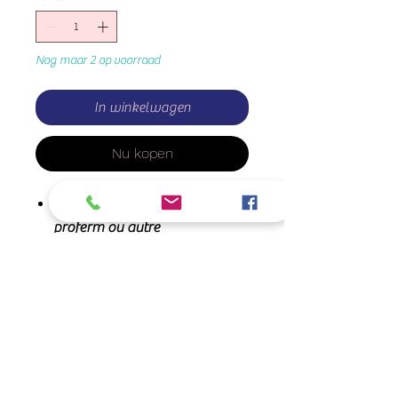
Nog maar 2 op voorraad
In winkelwagen
Nu kopen
mesurette 50 gr pour le
proferm ou autre
Nog geen beoordelingen
Deel je mening. Wees de
eerste die een beoordeling
achterlaat.