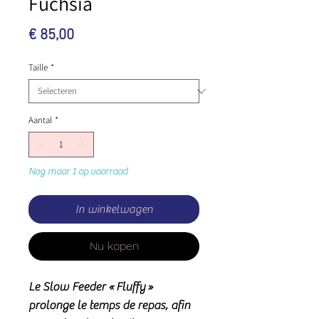
Fuchsia
Prijs
€ 85,00
Taille
*
Aantal
*
Nog maar 1 op voorraad
In winkelwagen
Nu kopen
Le Slow Feeder « Fluffy »
prolonge le temps de repas, afin