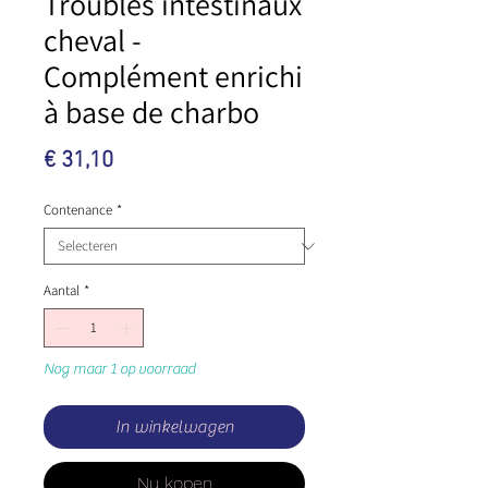
Troubles intestinaux
cheval -
Complément enrichi
à base de charbo
Prijs
€ 31,10
Contenance
*
Aantal
*
Nog maar 1 op voorraad
In winkelwagen
Nu kopen