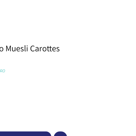
o Muesli Carottes
ARO
e
erkoopprijs