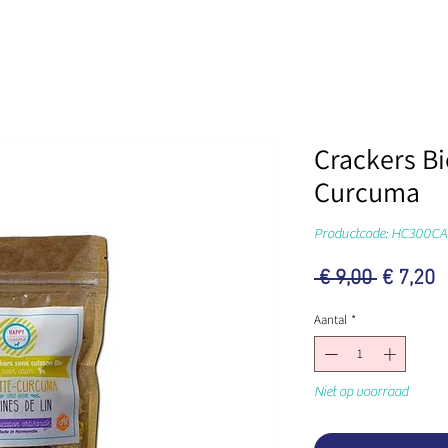
Crackers Bi
Curcuma
Productcode: HC300C
Normal
V
 € 9,00 
€ 7,20
prijs
Aantal
*
Niet op voorraad