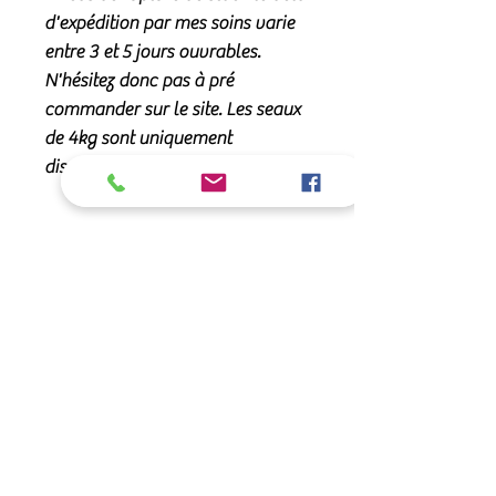
d'expédition par mes soins varie
entre 3 et 5 jours ouvrables.
N'hésitez donc pas à pré
commander sur le site. Les seaux
de 4kg sont uniquement
disponibles sur commande.
Propriétés :
Ce
complément alimentaire pour
Conseils d'utilisation :
chevaux
est un concentré de :
- chondroprotecteurs ou
protecteurs
Mélanger à la ration.
Beschrijving:
du cartilage articulaire
:
Doses recommandées
chondroïtine, glucosamine, acide
Dose optimale
Conditionnement:
hyaluronique et MSM,
Poids < 300 kg : 20 g (2 cuillères)
1kg
par jour pendant au moins 2
-
extraits de plantes
: bambou,
semaines,
Composition: