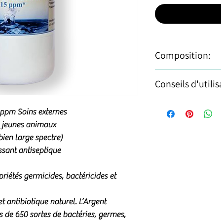
Composition:
INCI : Aqua, Colloida
Conseils d'utilis
Notre argent n’est p
d’électrolyse dans la
!!! En fonction de la
n’a donc pas de cou
5 ppm Soins externes
interne pour les res
colloïdale,
inscrite
d
, jeunes animaux
uniquement,directiv
(référent officiel de
bien large spectre)
à un usage "externe
trouve des suspensi
ssant antiseptique
Européenne. Pour res
substance constituée
les compléments alim
portant chacune un
commercialise son a
priétés germicides, bactéricides et
signe en suspension 
Européenne comme p
les ultrafiltres et r
 antibiotique naturel. L’Argent
quand le milieu de s
**Peau :
plaies ouver
us de 650 sortes de
bactéries, germes,
cristalloïde))
et ces 