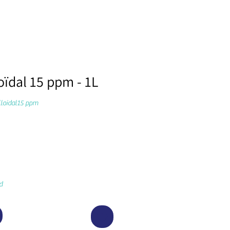
oïdal 15 ppm - 1L
lloidal15 ppm
d