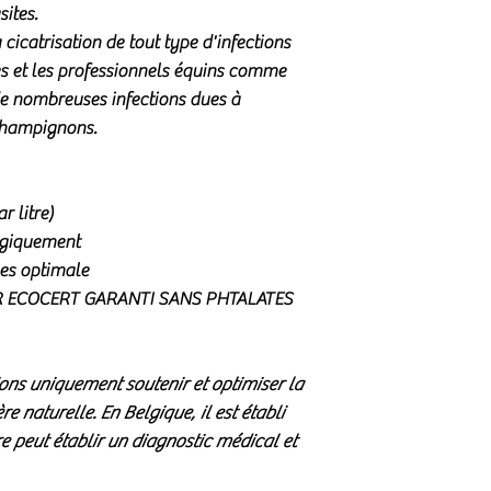
gale, brûlures, , mor
sites
.
(ce qui confirme la 
contact.
 cicatrisation de tout type d'infections
.
La couleur est donc
Vaporiser plusieurs f
es et les professionnels équins comme
» Si votre AC est inc
Appliquer toujours s
risque de ne pas êtr
e nombreuses infections dues à
l'air libre. Dans cer
ionisé à faible teneu
 champignons.
peut être important (
réfléchissant pas la
complément, il peut ê
colloïdal prend touj
produit afin de désin
de 4 ppm env. les par
r litre)
internes (notamment 
Qu’est-ce qu’un coll
ouvertes).
ogiquement
une substance compo
**Yeux infectés :
conj
ules optimale
suspendues dans un m
infectés
 ECOCERT GARANTI SANS PHTALATES
particules colloïdale
En fonction de la lé
à 100 nanomètres, e
pourrez verser 2 gout
comme nanoparticu
d'argent colloïdal 
ons uniquement soutenir et optimiser la
Pour le procédé :Le 
oeil pendant 3 à 5 jo
 naturelle. En Belgique, il est établi
Auguste Lumière est
Troubles O.R.L. : Re
solution de nitrate d
re peut établir un diagnostic médical et
nez encombré...
ferreux alcalinisé a
En fonction de la lég