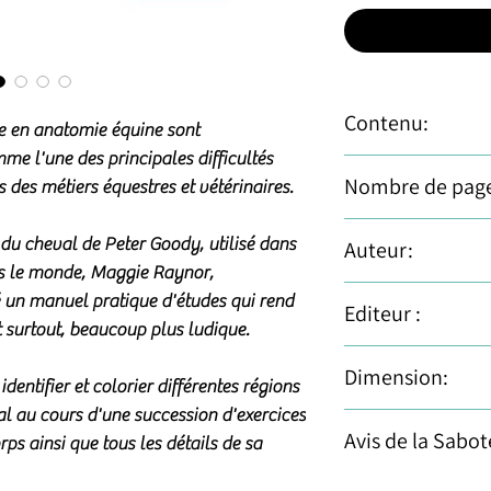
Contenu:
ie en anatomie équine sont
e l'une des principales difficultés
Avec ce manuel, on pe
Nombre de page
 des métiers équestres et vétérinaires.
différentes régions
au cours d'une succes
135 pages • Relié
e du cheval de Peter Goody, utilisé dans
Auteur:
chaque partie du cor
s le monde, Maggie Raynor,
structure.
de Maggie Raynor
Le squelette
é un manuel pratique d'études qui rend
Editeur :
Les ligaments, m
t surtout, beaucoup plus ludique.
Les vaisseaux sa
Paru en 2008 chez V
Dimension:
lymphatiques
dentifier et colorier différentes régions
Le système nerve
 au cours d'une succession d'exercices
20.5 x 1.3 x 30 cm
La tête
Avis de la Sabot
rps ainsi que tous les détails de sa
Le pied
Les viscères
Un livre d'anatomie