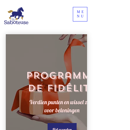
ME
NU
Programme
de fidélité
Verdien punten en wissel ze in
voor beloningen
Lid worden