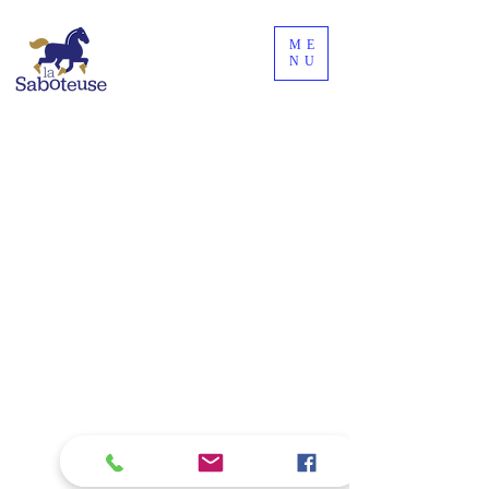
ME
NU