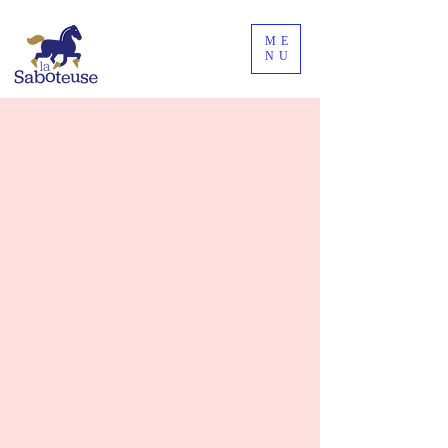
ME
NU