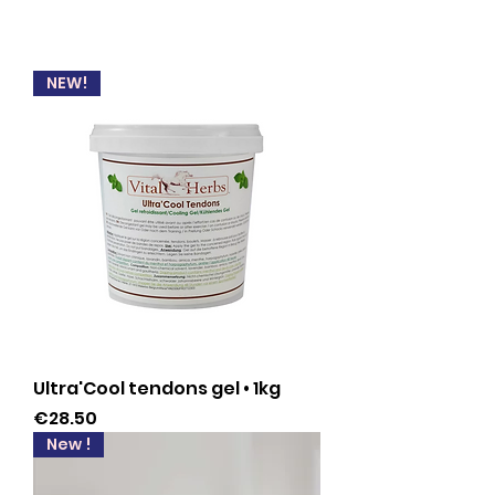
NEW!
Ultra'Cool tendons gel • 1kg
Price
€28.50
New !