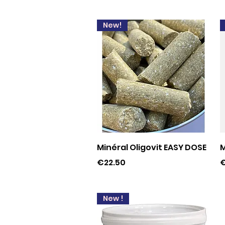
New!
Quick View
Minéral Oligovit EASY DOSE
M
Price
P
€22.50
€
New !