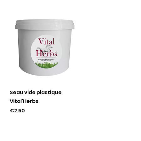
Quick View
Seau vide plastique
Vital'Herbs
Price
€2.50