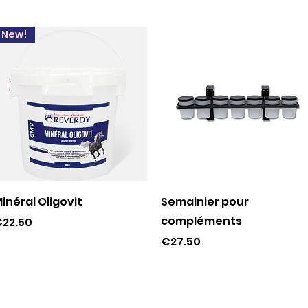
New!
Quick View
Quick View
inéral Oligovit
Semainier pour
compléments
rice
22.50
Price
€27.50