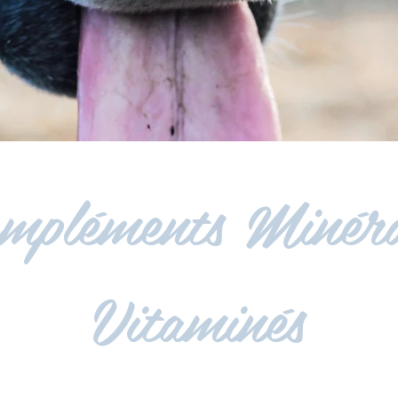
mpléments Minér
Vitaminés