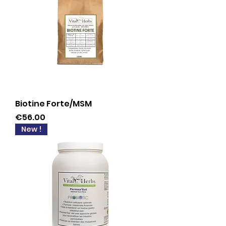
Biotine Forte/MSM
Price
€56.00
New !