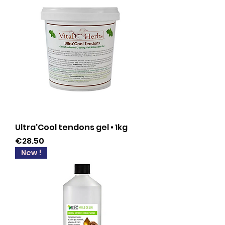
Ultra'Cool tendons gel • 1kg
Price
€28.50
New !