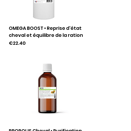
OMEGA BOOST • Reprise d'état
cheval et équilibre de la ration
Price
€22.40
PROPOLIS Cheval • Purification