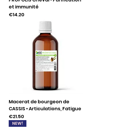
et immunité
Price
€14.20
Macerat de bourgeon de
CASSIS • Articulations, Fatigue
Price
€21.50
NEW!