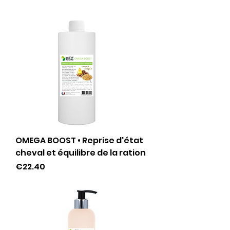
OMEGA BOOST • Reprise d'état
cheval et équilibre de la ration
Price
€22.40