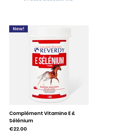
New!
Complément Vitamine E &
Sélénium
Price
€22.00