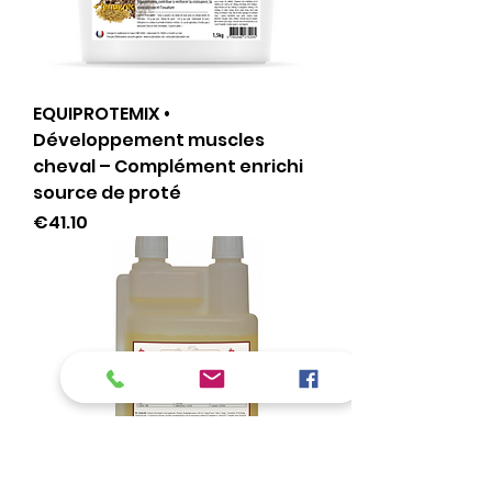
EQUIPROTEMIX •
Développement muscles
cheval – Complément enrichi
source de proté
Price
€41.10