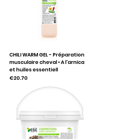
CHILI WARM GEL - Préparation
musculaire cheval • A l'arnica
et huiles essentiell
Price
€20.70