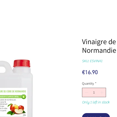
Vinaigre de
Normandie 
SKU: ESVINA1
Price
€16.90
Quantity
*
Only 1 left in stock