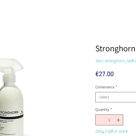
Stronghorn
SKU: stronghorn_redho
Price
€27.00
Contenance
*
Select
Quantity
*
Only 2 left in stock