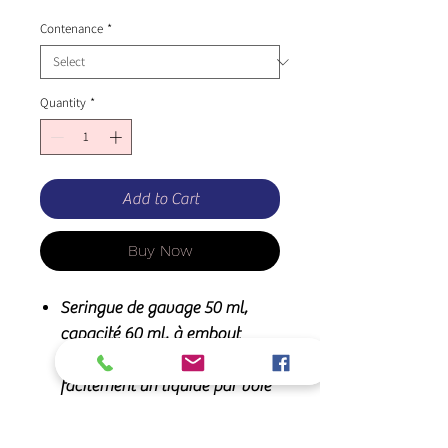
Contenance
*
Quantity
*
Add to Cart
Buy Now
Seringue de gavage 50 ml,
capacité 60 ml, à embout
conique permet d'administrer
facilement un liquide par voie
orale à un cheval.
Conditionnée en emballage