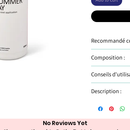
Recommandé co
• les insectes
Composition :
parfum d'agrumes ag
Contient un mélange 
Conseils d'utilis
plus doux,
d'ingrédients techniq
Agiter avant chaq
Description :
préalable sur une
uniformément sur
Conditionnement:
la main ou un li
500 ml
No Reviews Yet
Composition: