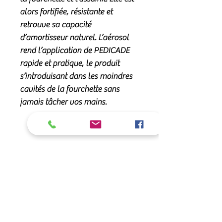
alors
fortifiée, résistante
et
retrouve sa capacité
d’amortisseur naturel. L’aérosol
rend l’application de
PEDICADE
rapide et pratique, le produit
s’introduisant dans les moindres
cavités de la fourchette sans
jamais tâcher vos mains.
Recommandé pour :
• En soin ou en prévention,
Composition :
• s'applique même sur fourchettes
déjà altérées
Sa formule riche en ingrédients purs
Conseils d'utilisation :
! Il est à base d’huile de Cade,
• Protège contre l'humidité
Huiles essentielles de Romarin,