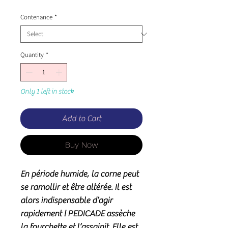
Contenance
*
Quantity
*
Only 1 left in stock
Add to Cart
Buy Now
En période humide, la corne peut
se ramollir et être altérée. Il est
alors indispensable d’agir
rapidement !
PEDICADE
assèche
la fourchette et l’
assainit
. Elle est