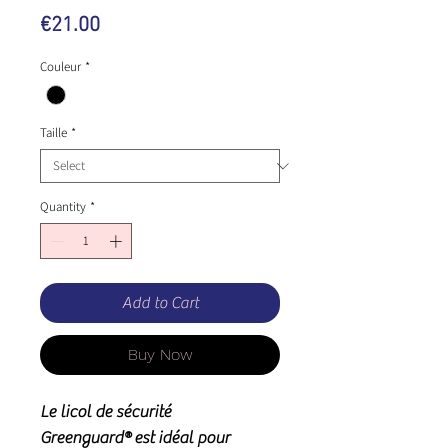
Price
€21.00
Couleur
*
Taille
*
Quantity
*
Add to Cart
Buy Now
Le licol de sécurité
Greenguard®
est idéal pour