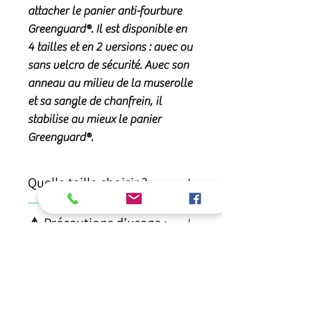
attacher le
panier anti-fourbure
Greenguard®
. Il est disponible en
4 tailles
et en
2 versions
: avec ou
sans velcro de sécurité. Avec son
anneau au milieu de la muserolle
et sa sangle de chanfrein, il
stabilise
au mieux le panier
Greenguard®.
Quelle taille choisir ?
Shetland (48) pour shetlands
⚠️ Précautions d’usage :
Poney (55) pour les poneys
COB (60) pour petits chevaux
⚠️ Précautions d’usage pour tous les
Atouts du panier :
portant du Cob
paniers de pâturage
Cheval (66) pour chevaux portant
L’utilisation d’un panier de restriction
✅ Les atouts du panier
du Full
🐴 Mode d’emploi :
nécessite quelques règles de sécurité
GreenGuard®