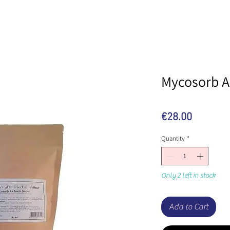
Mycosorb A
Price
€28.00
Quantity
*
Only 2 left in stock
Add to Cart