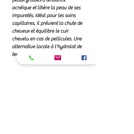
acnéique et libère la peau de ses
impuretés. Idéal pour les soins
capillaires, il prévient la chute de
cheveux et équilibre le cuir
chevelu en cas de pellicules. Une
alternative locale à l'hydrolat de
tea tree !
Qualité :
Dénomination botanique
Propriétés :
:
Rosmarinus officinalis
verbenoniferum
En l'ajoutant à votre eau minérale :
Description :
Hydrolat distillé à l'eau de
son effet drainant ne manque pas
source et issu de l'agriculture
d'avoir des répercussions sur les
Conditionnement:
biologique contrôlée - contrôle
peaux chargées (acné...). Excellent si