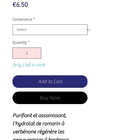
Price
€6.50
Contenance
*
Quantity
*
Only 1 left in stock
Add to Cart
Buy Now
Purifiant et assainissant,
l'hydrolat de romarin à
verbénone régénère les
peaux grasses à tendance