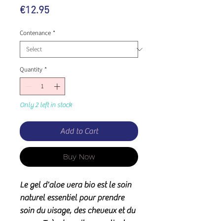
Price
€12.95
Contenance
*
Quantity
*
Only 2 left in stock
Add to Cart
Buy Now
Le gel d'aloe vera bio est le soin
naturel essentiel pour prendre
soin du visage, des cheveux et du