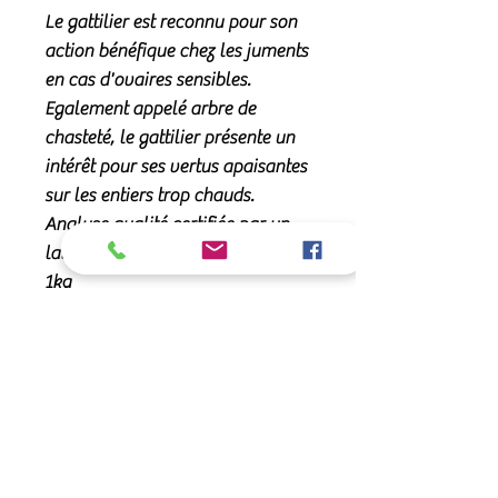
Le gattilier est reconnu pour son
action bénéfique chez les juments
en cas d'ovaires sensibles.
Egalement appelé arbre de
chasteté, le gattilier présente un
intérêt pour ses vertus apaisantes
sur les entiers trop chauds.
Analyse qualité certifiée par un
laboratoire indépendant. Seau
1kg
En savoir plus
GATTILIER
–
Vitex Agnus
Composition
Castus
. Famille des verbenaceae
Le gattilier est un arbrisseau
Plante pure déshydratée.
conseils d'utilisation
originaire d’Asie Centrale mais
Matière première pour aliment des