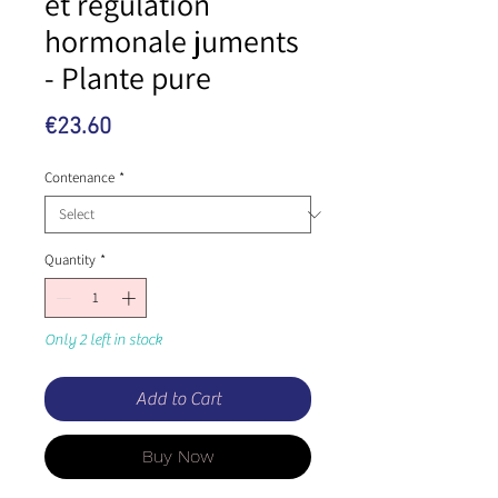
et régulation
hormonale juments
- Plante pure
Price
€23.60
Contenance
*
Quantity
*
Only 2 left in stock
Add to Cart
Buy Now