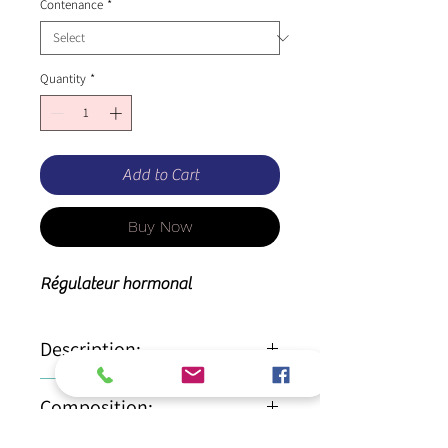
Contenance
*
Quantity
*
Add to Cart
Buy Now
Régulateur hormonal
Description:
L'équilibre hormonal chez les
Composition:
juments, apaise douleurs
ovariennes
100% Vitex agnus-castus semences