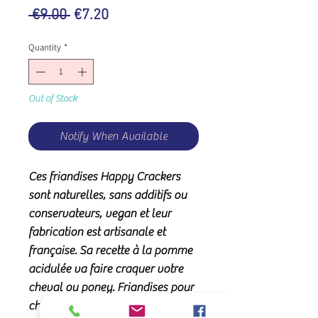
Regular
Sale
 €9.00 
€7.20
Price
Price
Quantity
*
Out of Stock
Notify When Available
Ces friandises Happy Crackers
sont naturelles, sans additifs ou
conservateurs, vegan et leur
fabrication est artisanale et
française. Sa recette à la pomme
acidulée va faire craquer votre
cheval ou poney. Friandises pour
cheval
.