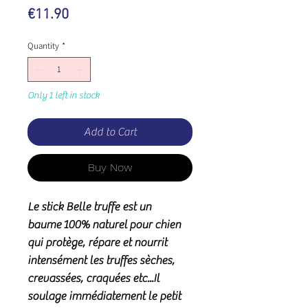
Price
€11.90
Quantity
*
Only 1 left in stock
Add to Cart
Buy Now
Le stick Belle truffe
est un
baume
100% naturel
pour
chien
qui protège, répare et nourrit
intensément les truffes sèches,
crevassées, craquées etc...Il
soulage immédiatement le petit